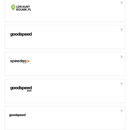
?
?
?
?
?