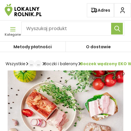
Pomiń nawigację
Adres
Kategorie
Metody płatności
O dostawie
...
...
Boczek wędzony EKO W
Wszystkie
Boczki i balerony