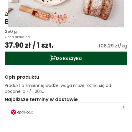
Zakład Mięsny Wasąg
Boczek wędzony EKO Wasąg
350 g
Cena aktualna
37.90 zł / 1 szt.
108,29 zł/kg
Do koszyka
Opis produktu
Produkt o zmiennej wadze, waga może różnić się od
podanej o +/- 20%.
Najbliższe terminy w dostawie
?