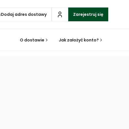
Dodaj adres dostawy
Zarejestruj się
O dostawie
Jak założyć konto?