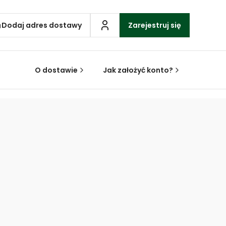
Dodaj adres dostawy
Zarejestruj się
O dostawie
Jak założyć konto?