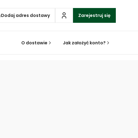
Dodaj adres dostawy
Zarejestruj się
O dostawie
Jak założyć konto?