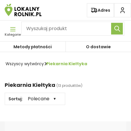
Pomiń nawigację
Adres
Kategorie
Metody płatności
O dostawie
Wszyscy wytwórcy
Piekarnia Kiełtyka
Piekarnia Kiełtyka
(
13 produktów
)
Polecane
Sortuj:
▼