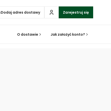
Dodaj adres dostawy
Zarejestruj się
O dostawie
Jak założyć konto?